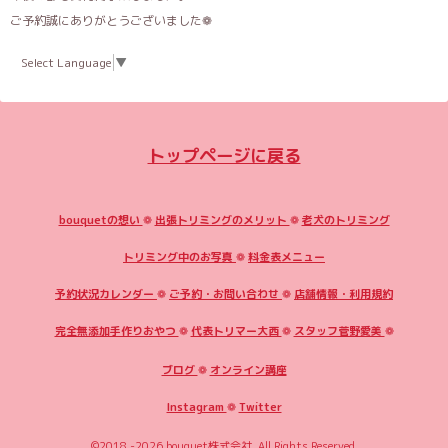
ご予約誠にありがとうございました❁
Select Language
▼
トップページに戻る
bouquetの想い
❁
出張トリミングのメリット
❁
老犬のトリミング
トリミング中のお写真
❁
料金表メニュー
予約状況カレンダー
❁
ご予約・お問い合わせ
❁
店舗情報・利用規約
完全無添加手作りおやつ
❁
代表トリマー大西
❁
スタッフ菅野愛美
❁
ブログ
❁
オンライン講座
Instagram
❁
Twitter
©2018 -2026
bouquet株式会社
. All Rights Reserved.