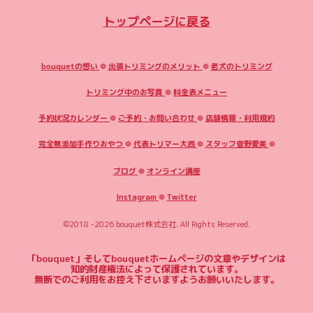
トップページに戻る
bouquetの想い
❁
出張トリミングのメリット
❁
老犬のトリミング
トリミング中のお写真
❁
料金表メニュー
予約状況カレンダー
❁
ご予約・お問い合わせ
❁
店舗情報・利用規約
完全無添加手作りおやつ
❁
代表トリマー大西
❁
スタッフ菅野愛美
❁
ブログ
❁
オンライン講座
Instagram
❁
Twitter
©2018 -2026
bouquet株式会社
. All Rights Reserved.
「bouquet」そしてbouquetホームページの文章やデザインは
知的財産権法によって保護されています。
無断でのご利用をお控え下さいますようお願いいたします。