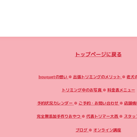
トップページに戻る
bouquetの想い
❁
出張トリミングのメリット
❁
老犬
トリミング中のお写真
❁
料金表メニュー
予約状況カレンダー
❁
ご予約・お問い合わせ
❁
店舗情
完全無添加手作りおやつ
❁
代表トリマー大西
❁
スタッ
ブログ
❁
オンライン講座