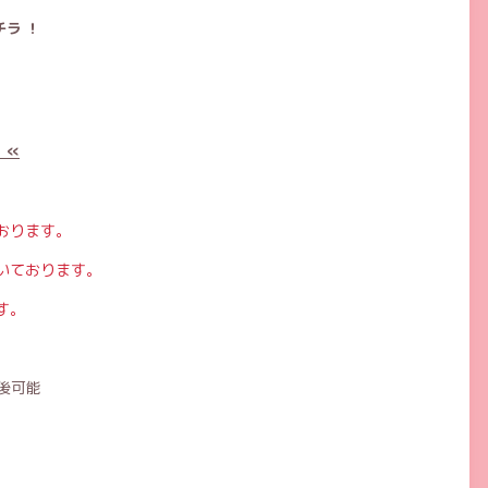
ラ ！
 «
おります。
いております。
す。
後可能