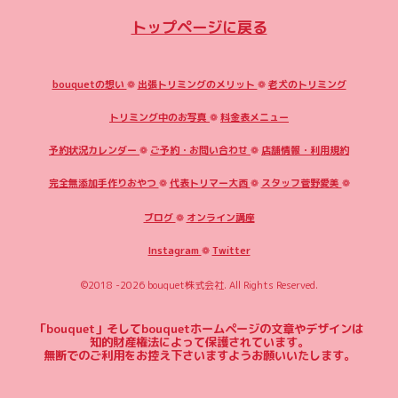
トップページに戻る
bouquetの想い
❁
出張トリミングのメリット
❁
老犬のトリミング
トリミング中のお写真
❁
料金表メニュー
予約状況カレンダー
❁
ご予約・お問い合わせ
❁
店舗情報・利用規約
完全無添加手作りおやつ
❁
代表トリマー大西
❁
スタッフ菅野愛美
❁
ブログ
❁
オンライン講座
Instagram
❁
Twitter
©2018 -2026
bouquet株式会社
. All Rights Reserved.
「bouquet」そしてbouquetホームページの文章やデザインは
知的財産権法によって保護されています。
無断でのご利用をお控え下さいますようお願いいたします。