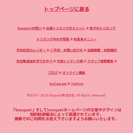
トップページに戻る
bouquetの想い
❁
出張トリミングのメリット
❁
老犬のトリミング
トリミング中のお写真
❁
料金表メニュー
予約状況カレンダー
❁
ご予約・お問い合わせ
❁
店舗情報・利用規約
完全無添加手作りおやつ
❁
代表トリマー大西
❁
スタッフ菅野愛美
❁
ブログ
❁
オンライン講座
Instagram
❁
Twitter
©2018 -2026
bouquet株式会社
. All Rights Reserved.
「bouquet」そしてbouquetホームページの文章やデザインは
知的財産権法によって保護されています。
無断でのご利用をお控え下さいますようお願いいたします。