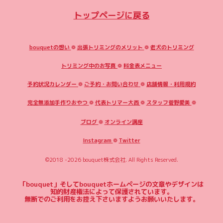
トップページに戻る
bouquetの想い
❁
出張トリミングのメリット
❁
老犬のトリミング
トリミング中のお写真
❁
料金表メニュー
予約状況カレンダー
❁
ご予約・お問い合わせ
❁
店舗情報・利用規約
完全無添加手作りおやつ
❁
代表トリマー大西
❁
スタッフ菅野愛美
❁
ブログ
❁
オンライン講座
Instagram
❁
Twitter
©2018 -2026
bouquet株式会社
. All Rights Reserved.
「bouquet」そしてbouquetホームページの文章やデザインは
知的財産権法によって保護されています。
無断でのご利用をお控え下さいますようお願いいたします。