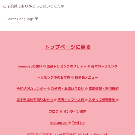
ご予約誠にありがとうございました❁
Select Language
▼
トップページに戻る
bouquetの想い
❁
出張トリミングのメリット
❁
老犬のトリミング
トリミング中のお写真
❁
料金表メニュー
予約状況カレンダー
❁
ご予約・お問い合わせ
❁
店舗情報・利用規約
完全無添加手作りおやつ
❁
代表トリマー大西
❁
スタッフ菅野愛美
❁
ブログ
❁
オンライン講座
Instagram
❁
Twitter
©2018 -2026
bouquet株式会社
. All Rights Reserved.