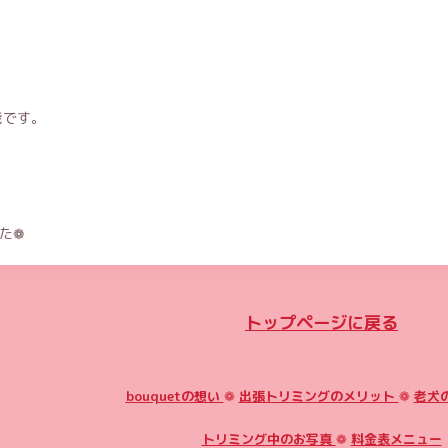
能です。
た❁
トップページに戻る
bouquetの想い
❁
出張トリミングのメリット
❁
老犬
トリミング中のお写真
❁
料金表メニュー