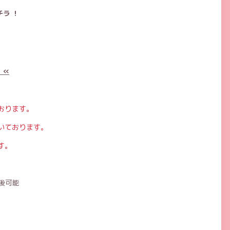
ラ ！
 «
おります。
いております。
す。
後可能