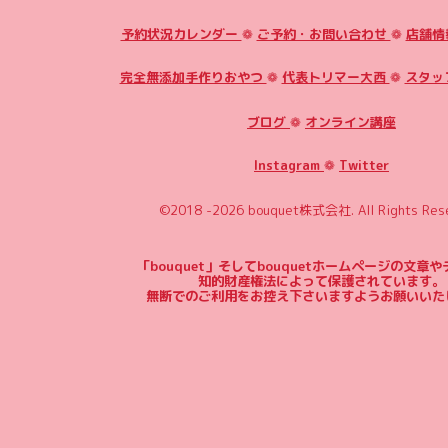
予約状況カレンダー
❁
ご予約・お問い合わせ
❁
店舗情
完全無添加手作りおやつ
❁
代表トリマー大西
❁
スタッ
ブログ
❁
オンライン講座
Instagram
❁
Twitter
©2018 -2026
bouquet株式会社
. All Rights Res
「bouquet」そしてbouquetホームページの文章
知的財産権法によって保護されています。
無断でのご利用をお控え下さいますようお願いいた