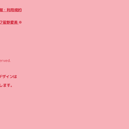
報・利用規約
フ菅野愛美
❁
erved.
やデザインは
します。