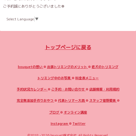
ご予約誠にありがとうございました❁
Select Language
▼
トップページに戻る
bouquetの想い
❁
出張トリミングのメリット
❁
老犬のトリミング
トリミング中のお写真
❁
料金表メニュー
予約状況カレンダー
❁
ご予約・お問い合わせ
❁
店舗情報・利用規約
完全無添加手作りおやつ
❁
代表トリマー大西
❁
スタッフ菅野愛美
❁
ブログ
❁
オンライン講座
Instagram
❁
Twitter
©2018 -2026
bouquet株式会社
. All Rights Reserved.