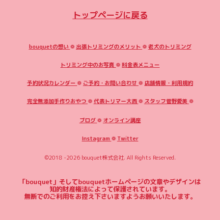
トップページに戻る
bouquetの想い
❁
出張トリミングのメリット
❁
老犬のトリミング
トリミング中のお写真
❁
料金表メニュー
予約状況カレンダー
❁
ご予約・お問い合わせ
❁
店舗情報・利用規約
完全無添加手作りおやつ
❁
代表トリマー大西
❁
スタッフ菅野愛美
❁
ブログ
❁
オンライン講座
Instagram
❁
Twitter
©2018 -2026
bouquet株式会社
. All Rights Reserved.
「bouquet」そしてbouquetホームページの文章やデザインは
知的財産権法によって保護されています。
無断でのご利用をお控え下さいますようお願いいたします。