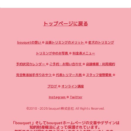
トップページに戻る
bouquetの想い
❁
出張トリミングのメリット
❁
老犬のトリミング
トリミング中のお写真
❁
料金表メニュー
予約状況カレンダー
❁
ご予約・お問い合わせ
❁
店舗情報・利用規約
完全無添加手作りおやつ
❁
代表トリマー大西
❁
スタッフ菅野愛美
❁
ブログ
❁
オンライン講座
Instagram
❁
Twitter
©2018 -2026
bouquet株式会社
. All Rights Reserved.
「bouquet」そしてbouquetホームページの文章やデザインは
知的財産権法によって保護されています。