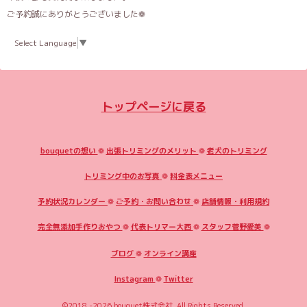
ご予約誠にありがとうございました❁
Select Language
▼
トップページに戻る
bouquetの想い
❁
出張トリミングのメリット
❁
老犬のトリミング
トリミング中のお写真
❁
料金表メニュー
予約状況カレンダー
❁
ご予約・お問い合わせ
❁
店舗情報・利用規約
完全無添加手作りおやつ
❁
代表トリマー大西
❁
スタッフ菅野愛美
❁
ブログ
❁
オンライン講座
Instagram
❁
Twitter
©2018 -2026
bouquet株式会社
. All Rights Reserved.