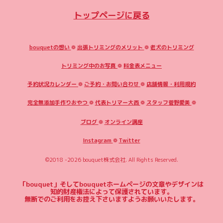
トップページに戻る
bouquetの想い
❁
出張トリミングのメリット
❁
老犬のトリミング
トリミング中のお写真
❁
料金表メニュー
予約状況カレンダー
❁
ご予約・お問い合わせ
❁
店舗情報・利用規約
完全無添加手作りおやつ
❁
代表トリマー大西
❁
スタッフ菅野愛美
❁
ブログ
❁
オンライン講座
Instagram
❁
Twitter
©2018 -2026
bouquet株式会社
. All Rights Reserved.
「bouquet」そしてbouquetホームページの文章やデザインは
知的財産権法によって保護されています。
無断でのご利用をお控え下さいますようお願いいたします。