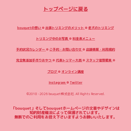
トップページに戻る
bouquetの想い
❁
出張トリミングのメリット
❁
老犬のトリミング
トリミング中のお写真
❁
料金表メニュー
予約状況カレンダー
❁
ご予約・お問い合わせ
❁
店舗情報・利用規約
完全無添加手作りおやつ
❁
代表トリマー大西
❁
スタッフ菅野愛美
❁
ブログ
❁
オンライン講座
Instagram
❁
Twitter
©2018 -2026
bouquet株式会社
. All Rights Reserved.
「bouquet」そしてbouquetホームページの文章やデザインは
知的財産権法によって保護されています。
無断でのご利用をお控え下さいますようお願いいたします。