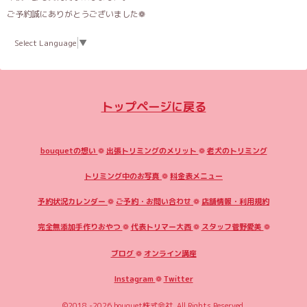
ご予約誠にありがとうございました❁
Select Language
▼
トップページに戻る
bouquetの想い
❁
出張トリミングのメリット
❁
老犬のトリミング
トリミング中のお写真
❁
料金表メニュー
予約状況カレンダー
❁
ご予約・お問い合わせ
❁
店舗情報・利用規約
完全無添加手作りおやつ
❁
代表トリマー大西
❁
スタッフ菅野愛美
❁
ブログ
❁
オンライン講座
Instagram
❁
Twitter
©2018 -2026
bouquet株式会社
. All Rights Reserved.