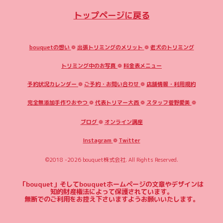
トップページに戻る
bouquetの想い
❁
出張トリミングのメリット
❁
老犬のトリミング
トリミング中のお写真
❁
料金表メニュー
予約状況カレンダー
❁
ご予約・お問い合わせ
❁
店舗情報・利用規約
完全無添加手作りおやつ
❁
代表トリマー大西
❁
スタッフ菅野愛美
❁
ブログ
❁
オンライン講座
Instagram
❁
Twitter
©2018 -2026
bouquet株式会社
. All Rights Reserved.
「bouquet」そしてbouquetホームページの文章やデザインは
知的財産権法によって保護されています。
無断でのご利用をお控え下さいますようお願いいたします。