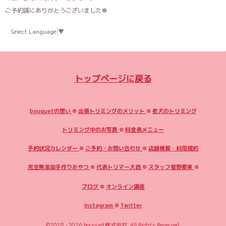
ご予約誠にありがとうございました❁
Select Language
▼
トップページに戻る
bouquetの想い
❁
出張トリミングのメリット
❁
老犬のトリミング
トリミング中のお写真
❁
料金表メニュー
予約状況カレンダー
❁
ご予約・お問い合わせ
❁
店舗情報・利用規約
完全無添加手作りおやつ
❁
代表トリマー大西
❁
スタッフ菅野愛美
❁
ブログ
❁
オンライン講座
Instagram
❁
Twitter
©2018 -2026
bouquet株式会社
. All Rights Reserved.