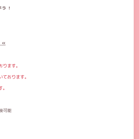
ラ ！
 «
おります。
いております。
す。
後可能