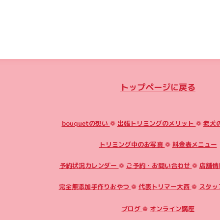
トップページに戻る
bouquetの想い
❁
出張トリミングのメリット
❁
老犬
トリミング中のお写真
❁
料金表メニュー
予約状況カレンダー
❁
ご予約・お問い合わせ
❁
店舗情
完全無添加手作りおやつ
❁
代表トリマー大西
❁
スタッ
ブログ
❁
オンライン講座