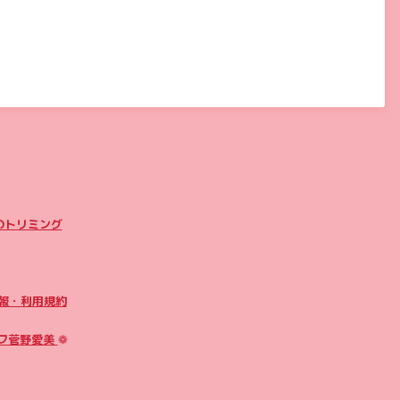
のトリミング
報・利用規約
フ菅野愛美
❁