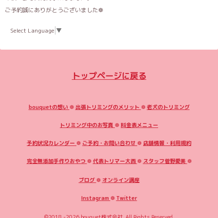
ご予約誠にありがとうございました❁
Select Language
▼
トップページに戻る
bouquetの想い
❁
出張トリミングのメリット
❁
老犬のトリミング
トリミング中のお写真
❁
料金表メニュー
予約状況カレンダー
❁
ご予約・お問い合わせ
❁
店舗情報・利用規約
完全無添加手作りおやつ
❁
代表トリマー大西
❁
スタッフ菅野愛美
❁
ブログ
❁
オンライン講座
Instagram
❁
Twitter
©2018 -2026
bouquet株式会社
. All Rights Reserved.