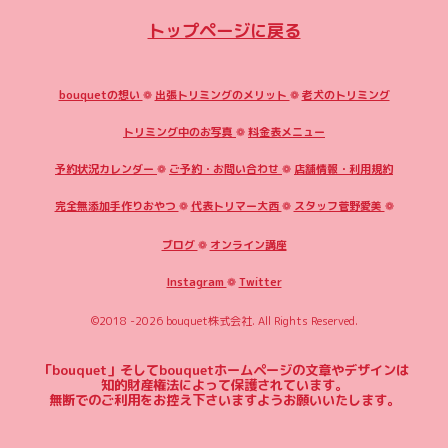
トップページに戻る
bouquetの想い
❁
出張トリミングのメリット
❁
老犬のトリミング
トリミング中のお写真
❁
料金表メニュー
予約状況カレンダー
❁
ご予約・お問い合わせ
❁
店舗情報・利用規約
完全無添加手作りおやつ
❁
代表トリマー大西
❁
スタッフ菅野愛美
❁
ブログ
❁
オンライン講座
Instagram
❁
Twitter
©2018 -2026
bouquet株式会社
. All Rights Reserved.
「bouquet」そしてbouquetホームページの文章やデザインは
知的財産権法によって保護されています。
無断でのご利用をお控え下さいますようお願いいたします。