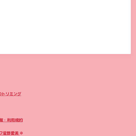
のトリミング
報・利用規約
フ菅野愛美
❁