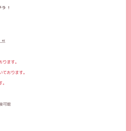
ラ ！
 «
おります。
いております。
す。
後可能