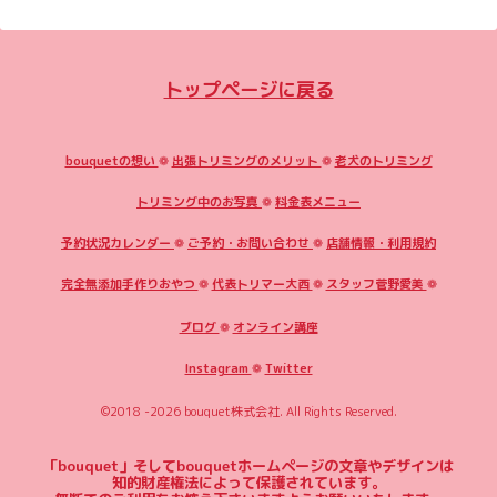
トップページに戻る
bouquetの想い
❁
出張トリミングのメリット
❁
老犬のトリミング
トリミング中のお写真
❁
料金表メニュー
予約状況カレンダー
❁
ご予約・お問い合わせ
❁
店舗情報・利用規約
完全無添加手作りおやつ
❁
代表トリマー大西
❁
スタッフ菅野愛美
❁
ブログ
❁
オンライン講座
Instagram
❁
Twitter
©2018 -2026
bouquet株式会社
. All Rights Reserved.
「bouquet」そしてbouquetホームページの文章やデザインは
知的財産権法によって保護されています。