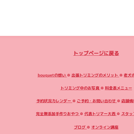
トップページに戻る
bouquetの想い
❁
出張トリミングのメリット
❁
老犬
トリミング中のお写真
❁
料金表メニュー
予約状況カレンダー
❁
ご予約・お問い合わせ
❁
店舗情
完全無添加手作りおやつ
❁
代表トリマー大西
❁
スタッ
ブログ
❁
オンライン講座