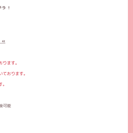
ラ ！
 «
おります。
いております。
す。
後可能