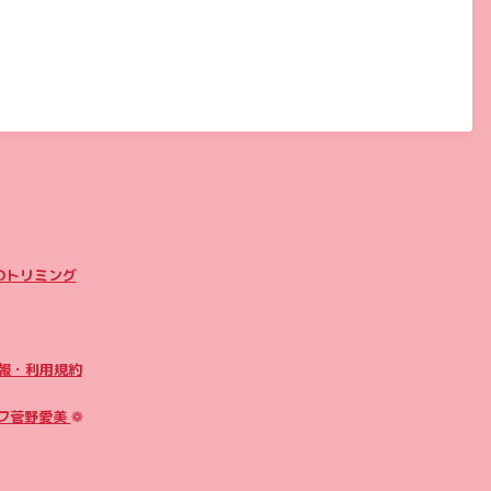
のトリミング
報・利用規約
フ菅野愛美
❁