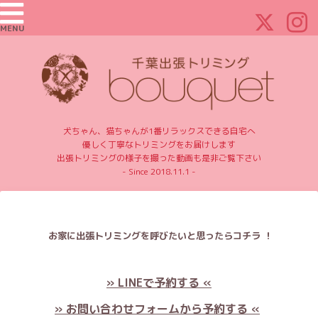
MENU
犬ちゃん、猫ちゃんが1番リラックスできる自宅へ
優しく丁寧なトリミングをお届けします
出張トリミングの様子を撮った動画も是非ご覧下さい
- Since 2018.11.1 -
お家に出張トリミングを呼びたいと思ったらコチラ ！
» LINEで予約する «
» お問い合わせフォームから予約する «