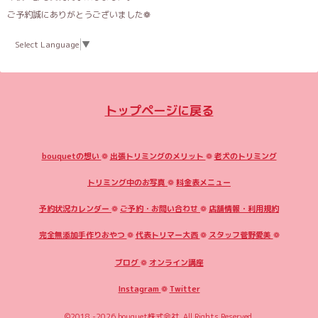
ご予約誠にありがとうございました❁
Select Language
▼
トップページに戻る
bouquetの想い
❁
出張トリミングのメリット
❁
老犬のトリミング
トリミング中のお写真
❁
料金表メニュー
予約状況カレンダー
❁
ご予約・お問い合わせ
❁
店舗情報・利用規約
完全無添加手作りおやつ
❁
代表トリマー大西
❁
スタッフ菅野愛美
❁
ブログ
❁
オンライン講座
Instagram
❁
Twitter
©2018 -2026
bouquet株式会社
. All Rights Reserved.