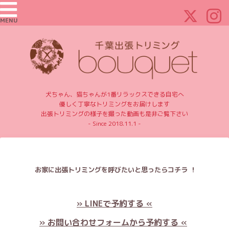
MENU
犬ちゃん、猫ちゃんが1番リラックスできる自宅へ
優しく丁寧なトリミングをお届けします
出張トリミングの様子を撮った動画も是非ご覧下さい
- Since 2018.11.1 -
お家に出張トリミングを呼びたいと思ったらコチラ ！
» LINEで予約する «
» お問い合わせフォームから予約する «