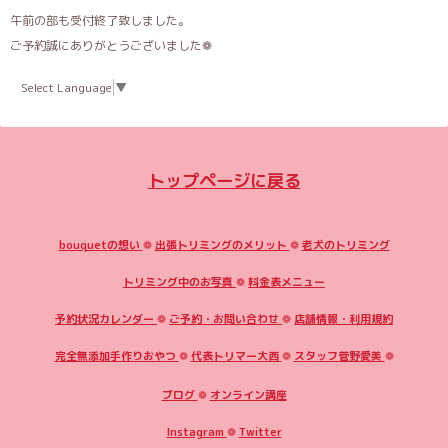
午前の部も受付終了致しました。
ご予約誠にありがとうございました❁︎
Select Language
▼
トップページに戻る
bouquetの想い
❁
出張トリミングのメリット
❁
老犬のトリミング
トリミング中のお写真
❁
料金表メニュー
予約状況カレンダー
❁
ご予約・お問い合わせ
❁
店舗情報・利用規約
完全無添加手作りおやつ
❁
代表トリマー大西
❁
スタッフ菅野愛美
❁
ブログ
❁
オンライン講座
Instagram
❁
Twitter