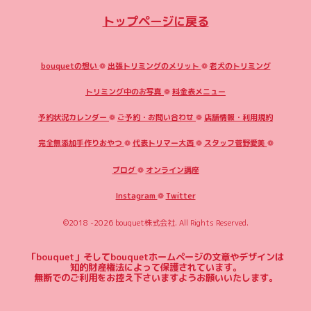
トップページに戻る
bouquetの想い
❁
出張トリミングのメリット
❁
老犬のトリミング
トリミング中のお写真
❁
料金表メニュー
予約状況カレンダー
❁
ご予約・お問い合わせ
❁
店舗情報・利用規約
完全無添加手作りおやつ
❁
代表トリマー大西
❁
スタッフ菅野愛美
❁
ブログ
❁
オンライン講座
Instagram
❁
Twitter
©2018 -2026
bouquet株式会社
. All Rights Reserved.
「bouquet」そしてbouquetホームページの文章やデザインは
知的財産権法によって保護されています。
無断でのご利用をお控え下さいますようお願いいたします。