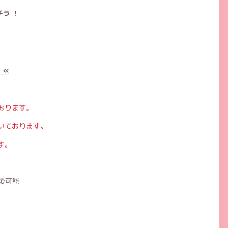
ラ ！
 «
おります。
いております。
す。
後可能