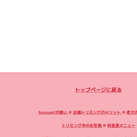
トップページに戻る
bouquetの想い
❁
出張トリミングのメリット
❁
老犬
トリミング中のお写真
❁
料金表メニュー