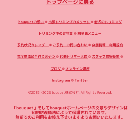
トップページに戻る
bouquetの想い
❁
出張トリミングのメリット
❁
老犬のトリミング
トリミング中のお写真
❁
料金表メニュー
予約状況カレンダー
❁
ご予約・お問い合わせ
❁
店舗情報・利用規約
完全無添加手作りおやつ
❁
代表トリマー大西
❁
スタッフ菅野愛美
❁
ブログ
❁
オンライン講座
Instagram
❁
Twitter
©2018 -2026
bouquet株式会社
. All Rights Reserved.
「bouquet」そしてbouquetホームページの文章やデザインは
知的財産権法によって保護されています。
無断でのご利用をお控え下さいますようお願いいたします。