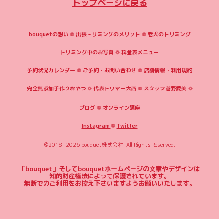
トップページに戻る
bouquetの想い
❁
出張トリミングのメリット
❁
老犬のトリミング
トリミング中のお写真
❁
料金表メニュー
予約状況カレンダー
❁
ご予約・お問い合わせ
❁
店舗情報・利用規約
完全無添加手作りおやつ
❁
代表トリマー大西
❁
スタッフ菅野愛美
❁
ブログ
❁
オンライン講座
Instagram
❁
Twitter
©2018 -2026
bouquet株式会社
. All Rights Reserved.
「bouquet」そしてbouquetホームページの文章やデザインは
知的財産権法によって保護されています。
無断でのご利用をお控え下さいますようお願いいたします。